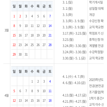
3. 1.(일)
학기개시일
일
월
화
수
목
금
토
3. 2.(월)
삼일절 대체휴
3. 3.(화)
개강
1
2
3
4
5
6
7
3. 3.(화) - 3. 9.(월)
수강신청 확인 
8
9
10
11
12
13
14
3. 3.(화) - 3. 9.(월)
교직 학교현장
3월
3.17.(화) - 3.23.(월)
학점포기 신청
15
16
17
18
19
20
21
3.23.(월)
휴학신청 마감
22
23
24
25
26
27
28
3.24.(화) - 3.30.(월)
계열별 전공과
3.24.(화) - 3.30.(월)
수강학점철회 
29
30
31
3.30.(월) - 5. 1.(금)
교직 학교현장실
일
월
화
수
목
금
토
4. 1.(수) - 4. 7.(화)
2025학년도 
1
2
3
4
4. 6.(월) - 4.10.(금)
전공(본전공/
5
6
7
8
9
10
11
조기졸업(학석
4.13.(월) - 4.17.(금)
4월
1학기 중간시
12
13
14
15
16
17
18
4.21.(화) - 4.27.(월)
교직 이수 신청