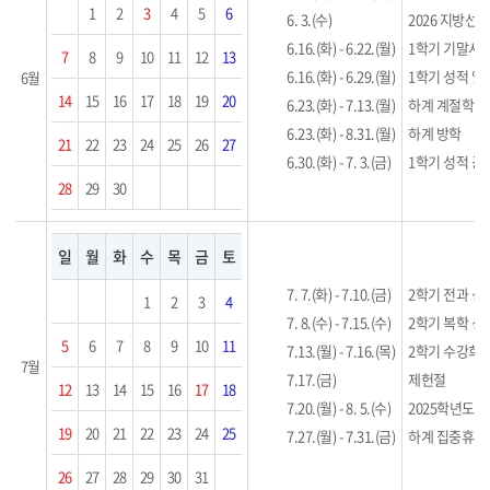
1
2
3
4
5
6
6. 3.(수)
2026 지방선
6.16.(화) - 6.22.(월)
1학기 기말시
7
8
9
10
11
12
13
6.16.(화) - 6.29.(월)
1학기 성적 
6월
14
15
16
17
18
19
20
6.23.(화) - 7.13.(월)
하계 계절학기
6.23.(화) - 8.31.(월)
하계 방학
21
22
23
24
25
26
27
6.30.(화) - 7. 3.(금)
1학기 성적 공
28
29
30
일
월
화
수
목
금
토
7. 7.(화) - 7.10.(금)
2학기 전과 신
1
2
3
4
7. 8.(수) - 7.15.(수)
2학기 복학 신
5
6
7
8
9
10
11
7.13.(월) - 7.16.(목)
2학기 수강희
7월
7.17.(금)
제헌절
12
13
14
15
16
17
18
7.20.(월) - 8. 5.(수)
2025학년도 
19
20
21
22
23
24
25
7.27.(월) - 7.31.(금)
하계 집중휴무 (E
26
27
28
29
30
31