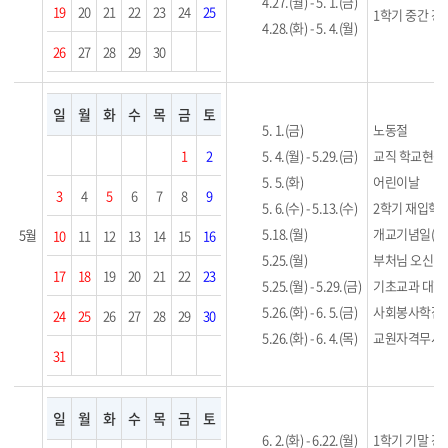
4.27.(월) - 5. 1.(금)
19
20
21
22
23
24
25
1학기 중간 
4.28.(화) - 5. 4.(월)
26
27
28
29
30
일
월
화
수
목
금
토
5. 1.(금)
노동절
1
2
5. 4.(월) - 5.29.(금)
교직 학교현장실
5. 5.(화)
어린이날
3
4
5
6
7
8
9
5. 6.(수) - 5.13.(수)
2학기 재입학 
5.18.(월)
개교기념일(77
5월
10
11
12
13
14
15
16
5.25.(월)
부처님 오신 날
17
18
19
20
21
22
23
5.25.(월) - 5.29.(금)
기초교과 대학
5.26.(화) - 6. 5.(금)
사회봉사학점 
24
25
26
27
28
29
30
5.26.(화) - 6. 4.(목)
교원자격무시험
31
일
월
화
수
목
금
토
6. 2.(화) - 6.22.(월)
1학기 기말 